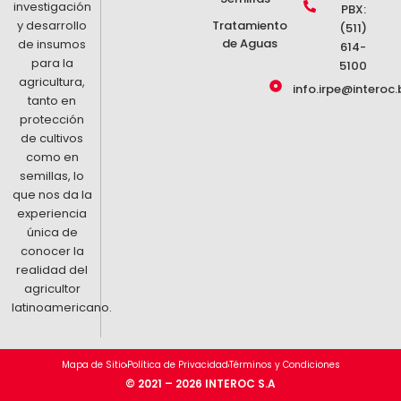
investigación
PBX:
y desarrollo
Tratamiento
(511)
de Aguas
de insumos
614-
para la
5100
agricultura,
info.irpe@interoc.
tanto en
protección
de cultivos
como en
semillas, lo
que nos da la
experiencia
única de
conocer la
realidad del
agricultor
latinoamericano.
Mapa de Sitio
Política de Privacidad
Términos y Condiciones
© 2021 – 2026 INTEROC S.A