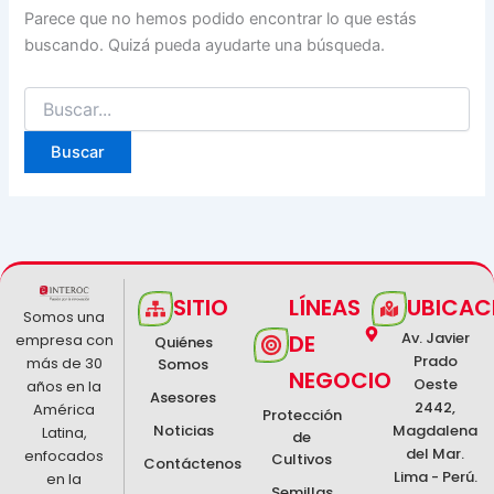
Parece que no hemos podido encontrar lo que estás
buscando. Quizá pueda ayudarte una búsqueda.
SITIO
LÍNEAS
UBICAC
Somos una
Av. Javier
DE
empresa con
Quiénes
Prado
más de 30
Somos
NEGOCIO
Oeste
años en la
Asesores
2442,
América
Protección
Noticias
Magdalena
Latina,
de
del Mar.
enfocados
Cultivos
Contáctenos
Lima - Perú.
en la
Semillas