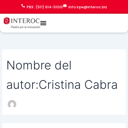
Buscar
Ir
PBX: (511) 614-5100
info.irpe@interoc.biz
por:
al
contenido
Nombre del
autor:Cristina Cabra