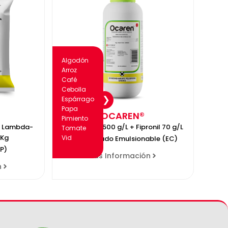
Algodón
Arroz
Café
Cebolla
Espárrago
Papa
OCAREN®
Pimiento
+ Lambda-
Profenofos 500 g/L + Fipronil 70 g/L
Tomate
/Kg
Vid
Concentrado Emulsionable (EC)
P)
Más Información
n