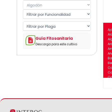
Aj
Al
Guía Fitosanitaria
Al
Ar
Descarga para este cultivo
Ar
Ar
Ba
Be
C
Ca
Ca
Ca
Ce
Ce
Cí
Du
Es
Fre