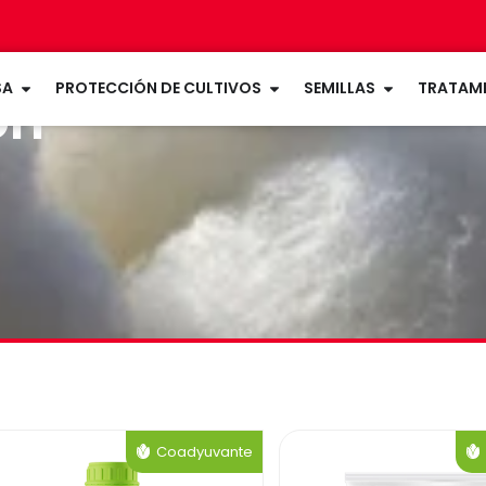
Open LA EMPRESA
Open PROTECCIÓN DE CU
Open SEMIL
SA
PROTECCIÓN DE CULTIVOS
SEMILLAS
TRATAMI
ón
Coadyuvante