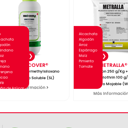
o
Alcachofa
cachofa
Algodón
godón
Arroz
ándano
Espárrago
roz
Maíz
veja
Pimiento
MAXI-COVER®
METRALLA®
nano
Tomate
Polyether - Polymethylsiloxano
Diflubenzuron 250 g/Kg 
renjena
cyhalothrin 100 g
acao
Concentrado Soluble (SL)
fé
Polvo Mojable (W
Más Información
ña de Azúcar
Más Informació
psicum
bolla
rezos
tricos
razno
párrago
jol