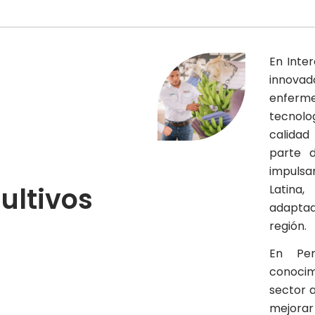
En Inte
innovad
enferm
tecnolo
calidad
parte d
impulsar
ultivos
Latina
adaptada
región.
En Per
conocim
sector 
mejorar 