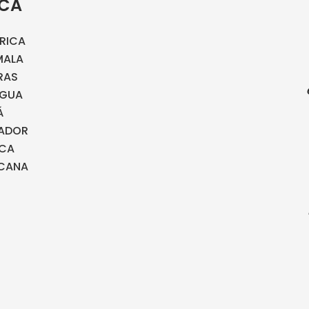
ICA
RICA
MALA
RAS
AGUA
Á
VADOR
ICA
CANA