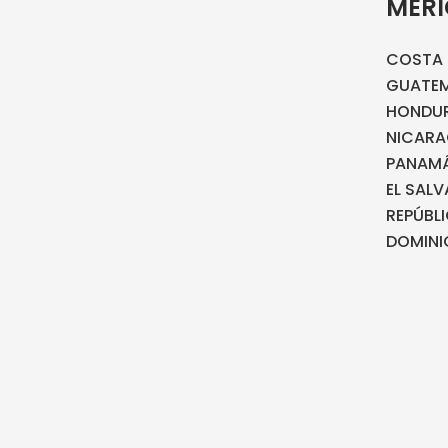
MÉR
COSTA 
GUATE
HONDU
NICAR
PANAM
EL SAL
REPÚBL
DOMINI