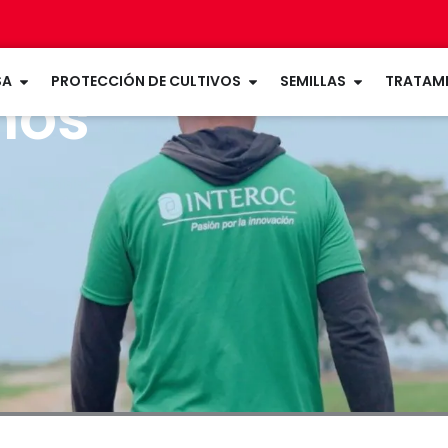
Open LA EMPRESA
Open PROTECCIÓN DE CU
Open SEMIL
SA
PROTECCIÓN DE CULTIVOS
SEMILLAS
TRATAMI
mos