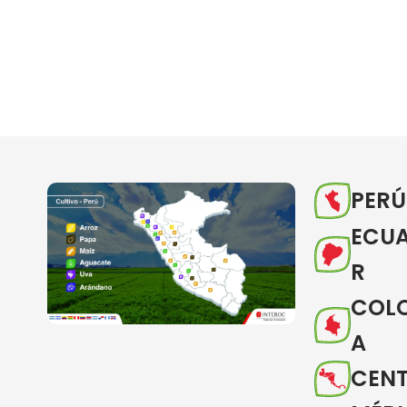
PERÚ
ECU
R
COL
A
CEN