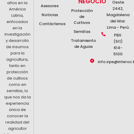
NEGOCIO
Oeste
años en la
Asesores
Pimiento
2442,
América
Protección
Quinua
Noticias
Magdalena
Latina,
de
Sandía
del Mar.
enfocados
Cultivos
Tomate
Contáctenos
Lima - Perú.
en la
Trigo
Semillas
investigación
Vid
PBX:
Zapallo
y desarrollo
Tratamiento
(511)
de Aguas
de insumos
614-
para la
5100
agricultura,
info.irpe@interoc.
tanto en
protección
de cultivos
como en
semillas, lo
que nos da la
experiencia
única de
conocer la
realidad del
agricultor