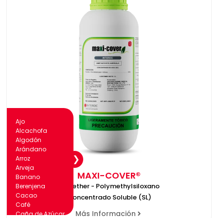
Ajo
Alcachofa
Algodón
Arándano
Arroz
Arveja
MAXI-COVER®
Banano
Polyether - Polymethylsiloxano
Berenjena
Cacao
Concentrado Soluble (SL)
Café
Más Información
Caña de Azúcar