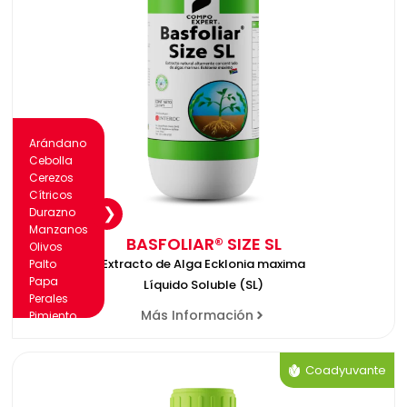
Arándano
Cebolla
Cerezos
Cítricos
Durazno
Manzanos
BASFOLIAR® SIZE SL
Olivos
Extracto de Alga Ecklonia maxima
Palto
Papa
Líquido Soluble (SL)
Perales
Más Información
Pimiento
Tomate
Vid
Coadyuvante