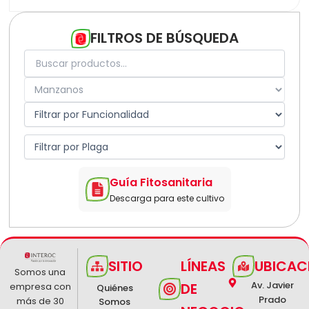
Capsicum
Cebolla
Cerezos
FILTROS DE BÚSQUEDA
Cítricos
Durazno
Espárrago
Frejol
Fresa
Granado
Holantao
Leguminosas
Maíz
Mandarina
Mango
Guía Fitosanitaria
Manzanos
Descarga para este cultivo
Melón
Olivos
Pallar
Palma Aceitera
Palto
SITIO
LÍNEAS
UBICAC
Papa
Somos una
Paprika
Av. Javier
DE
empresa con
Quiénes
Pepino
Prado
más de 30
Somos
Perales