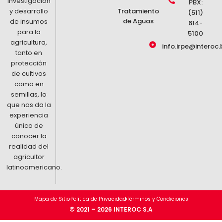
investigación
PBX:
y desarrollo
Tratamiento
(511)
de Aguas
de insumos
614-
para la
5100
agricultura,
info.irpe@interoc.
tanto en
protección
de cultivos
como en
semillas, lo
que nos da la
experiencia
única de
conocer la
realidad del
agricultor
latinoamericano.
Mapa de Sitio
Política de Privacidad
Términos y Condiciones
© 2021 – 2026 INTEROC S.A