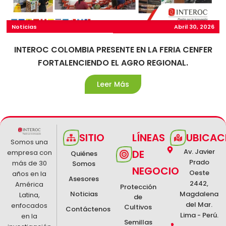
Noticias
Abril 30, 2026
INTEROC COLOMBIA PRESENTE EN LA FERIA CENFER
FORTALENCIENDO EL AGRO REGIONAL.
Leer Más
SITIO
LÍNEAS
UBICAC
Somos una
Av. Javier
DE
empresa con
Quiénes
Prado
más de 30
Somos
NEGOCIO
Oeste
años en la
Asesores
2442,
América
Protección
Noticias
Magdalena
Latina,
de
del Mar.
enfocados
Cultivos
Contáctenos
Lima - Perú.
en la
Semillas