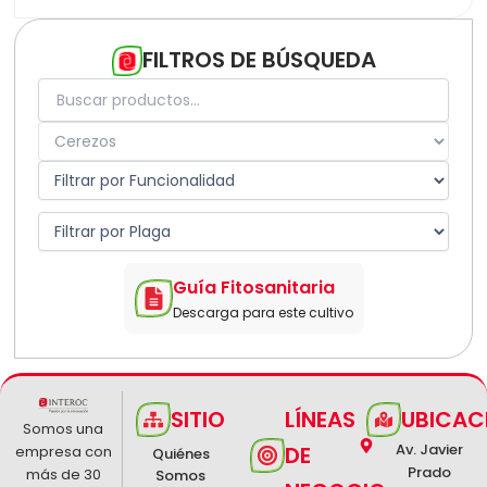
Capsicum
Cebolla
Cerezos
FILTROS DE BÚSQUEDA
Cítricos
Durazno
Espárrago
Frejol
Fresa
Granado
Holantao
Leguminosas
Maíz
Mandarina
Mango
Guía Fitosanitaria
Manzanos
Descarga para este cultivo
Melón
Olivos
Pallar
Palma Aceitera
Palto
SITIO
LÍNEAS
UBICAC
Papa
Somos una
Paprika
Av. Javier
DE
empresa con
Quiénes
Pepino
Prado
más de 30
Somos
Perales