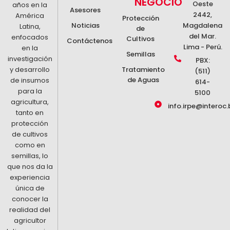
NEGOCIO
Oeste
años en la
Asesores
Pimiento
2442,
América
Protección
Quinua
Noticias
Magdalena
Latina,
de
Sandía
del Mar.
enfocados
Cultivos
Tomate
Contáctenos
Lima - Perú.
en la
Trigo
Semillas
investigación
Vid
PBX:
Zapallo
y desarrollo
Tratamiento
(511)
de Aguas
de insumos
614-
para la
5100
agricultura,
info.irpe@interoc.
tanto en
protección
de cultivos
como en
semillas, lo
que nos da la
experiencia
única de
conocer la
realidad del
agricultor