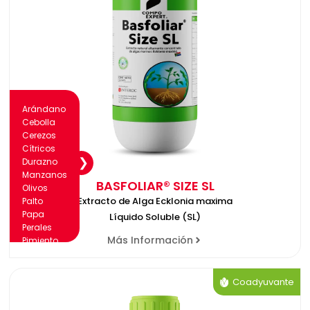
Arándano
Cebolla
Cerezos
Cítricos
Durazno
Manzanos
BASFOLIAR® SIZE SL
Olivos
Extracto de Alga Ecklonia maxima
Palto
Papa
Líquido Soluble (SL)
Perales
Más Información
Pimiento
Tomate
Vid
Coadyuvante