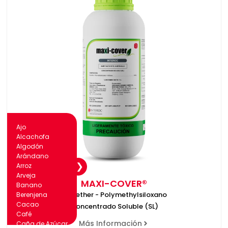
Ajo
Alcachofa
Algodón
Arándano
Arroz
Arveja
MAXI-COVER®
Banano
Polyether - Polymethylsiloxano
Berenjena
Cacao
Concentrado Soluble (SL)
Café
Más Información
Caña de Azúcar