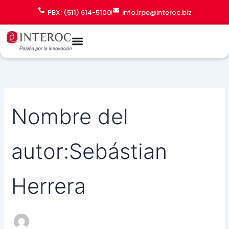
Buscar
Ir
PBX: (511) 614-5100
info.irpe@interoc.biz
por:
al
contenido
Nombre del
autor:Sebástian
Herrera