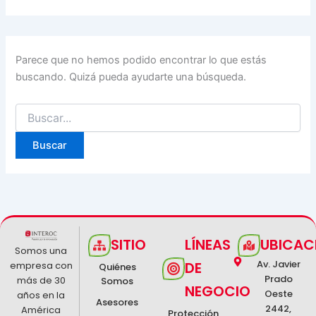
Parece que no hemos podido encontrar lo que estás
buscando. Quizá pueda ayudarte una búsqueda.
SITIO
LÍNEAS
UBICAC
Somos una
Av. Javier
DE
empresa con
Quiénes
Prado
más de 30
Somos
NEGOCIO
Oeste
años en la
Asesores
2442,
América
Protección