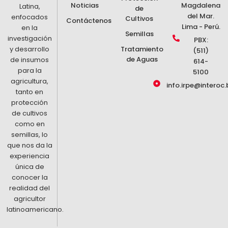
Noticias
Magdalena
Latina,
de
del Mar.
enfocados
Cultivos
Contáctenos
Lima - Perú.
en la
Semillas
investigación
PBX:
y desarrollo
Tratamiento
(511)
de Aguas
de insumos
614-
para la
5100
agricultura,
info.irpe@interoc.
tanto en
protección
de cultivos
como en
semillas, lo
que nos da la
experiencia
única de
conocer la
realidad del
agricultor
latinoamericano.