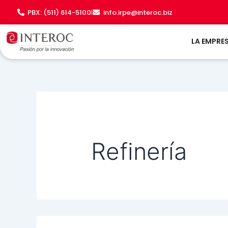
Buscar
Ir
PBX: (511) 614-5100
info.irpe@interoc.biz
por:
al
contenido
LA EMPRE
Refinería