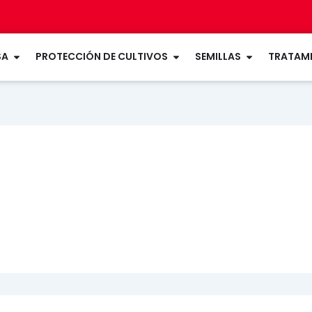
Open LA EMPRESA
Open PROTECCIÓN DE CU
Open SEMIL
SA
PROTECCIÓN DE CULTIVOS
SEMILLAS
TRATAMI