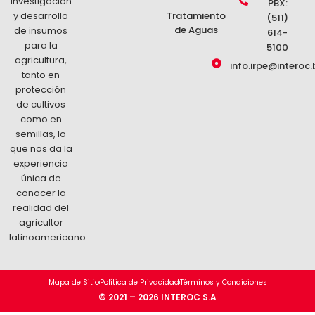
investigación
PBX:
y desarrollo
Tratamiento
(511)
de Aguas
de insumos
614-
para la
5100
agricultura,
info.irpe@interoc.
tanto en
protección
de cultivos
como en
semillas, lo
que nos da la
experiencia
única de
conocer la
realidad del
agricultor
latinoamericano.
Mapa de Sitio
Política de Privacidad
Términos y Condiciones
© 2021 – 2026 INTEROC S.A