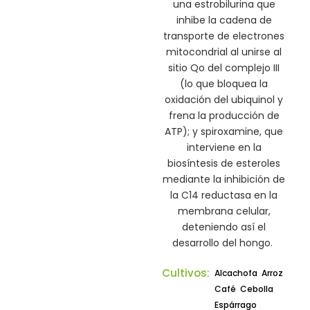
una
estrobilurina
que
inhibe la cadena de
transporte de electrones
mitocondrial al unirse al
sitio
Qo
del complejo III
(lo que bloquea la
oxidación del
ubiquinol
y
frena la producción de
ATP); y s
piroxamine
, que
interviene en la
biosíntesis de esteroles
mediante la inhibición de
la C14 reductasa en la
membrana celular,
deteniendo así el
desarrollo del hongo.
Cultivos:
Alcachofa
Arroz
Café
Cebolla
Espárrago