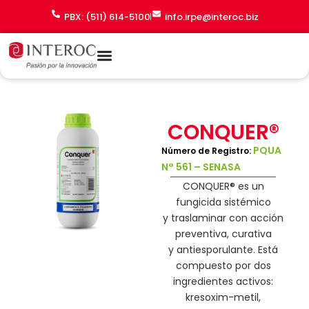
Ir
PBX: (511) 614-5100
info.irpe@interoc.biz
al
contenido
CONQUER®
PQUA
Número de Registro:
N° 561 – SENASA
CONQUER®
es un
fungicida sistémico
y
traslaminar
con acción
preventiva, curativa
y
antiesporulante
. Está
compuesto por dos
ingredientes activos:
k
resoxim-metil
,