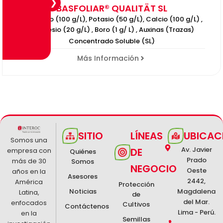
BASFOLIAR® QUALITÄT SL
Nitrógeno (100 g/L), Potasio (50 g/L), Calcio (100 g/L) ,
Magnesio (20 g/L) , Boro (1 g/ L) , Auxinas (Trazas)
Concentrado Soluble (SL)
Más Información
SITIO
LÍNEAS
UBICAC
Somos una
Av. Javier
DE
empresa con
Quiénes
Prado
más de 30
Somos
NEGOCIO
Oeste
años en la
Asesores
2442,
América
Protección
Noticias
Magdalena
Latina,
de
del Mar.
enfocados
Cultivos
Contáctenos
Lima - Perú.
en la
Semillas