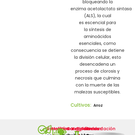
bloqueando la
enzima
acetolactato
sintasa
(ALS),
la
cual
es
escencial
para
la
síntesis de
aminoácidos
esenciales,
como
consecuencia se
detiene
la división celular
,
e
sto
desencadena un
proceso de clorosis y
necrosis que culmina
con la muerte de las
malezas susceptibles.
Cultivos:
Arroz
Beneficios
Modo
Línea
Categoría
Ingredientes
Tipo
Toxicidad
Presentación