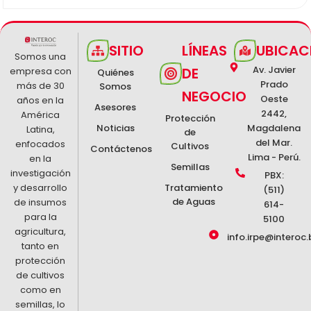
SITIO
LÍNEAS
UBICAC
Somos una
Av. Javier
DE
empresa con
Quiénes
Prado
más de 30
Somos
NEGOCIO
Oeste
años en la
Asesores
2442,
América
Protección
Noticias
Magdalena
Latina,
de
del Mar.
enfocados
Cultivos
Contáctenos
Lima - Perú.
en la
Semillas
investigación
PBX:
y desarrollo
Tratamiento
(511)
de Aguas
de insumos
614-
para la
5100
agricultura,
info.irpe@interoc.
tanto en
protección
de cultivos
como en
semillas, lo