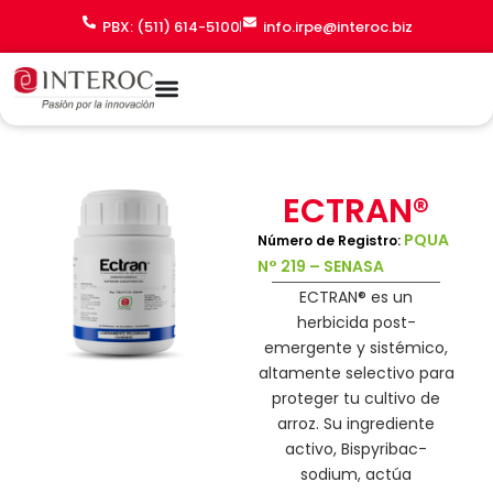
Ir
PBX: (511) 614-5100
info.irpe@interoc.biz
al
contenido
ECTRAN®
PQUA
Número de Registro:
N° 219 – SENASA
ECTRAN® es un
herbicida
post-
emergente
y sistémico,
altamente selectivo para
proteger tu cultivo de
arroz. Su ingrediente
activo,
Bispyribac-
sodium
, actúa