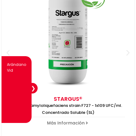
Arándano
Vid
STARGUS®
Bacillus amyloliquefaciens strain F727 - 1x109 UFC/ml.
Concentrado Soluble (SL)
Más Información