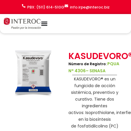
Ir
PBX: (511) 614-5100
info.irpe@interoc.biz
al
contenido
KASUDEVORO
PQUA
Número de Registro:
N° 4306– SENASA
KASUDEVORO® es un
fungicida
de acción
sistémica
, preventivo y
curativo. Tiene dos
ingredientes
activos:
Isoprothiolan
e
,
i
nterfi
en la biosíntesis
de
fosfatidilcolina
(PC)