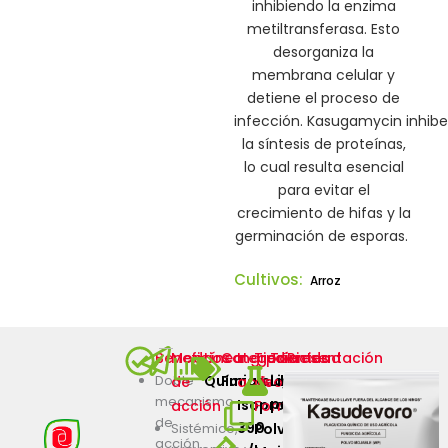
inhibiendo la enzima
metiltransferasa. Esto
desorganiza la
membrana celular y
detiene el proceso de
infección.
Kasugamycin
i
nhibe
la síntesis de proteínas,
lo cual resulta esencial
para evitar el
crecimiento de hifas y la
germinación de esporas.
Cultivos:
Arroz
Beneficios
Modo
Línea
Categoría
Ingredientes
Tipo
Toxicidad
Presentación
Doble
Químico
Fungicidas
Ligeramente
Bolsa
de
activos
de
mecanismo
peligroso
100
Isoprothiolane
acción
Formulación
de
g,
390
Sistémico
,
Polvo
acción.