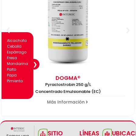
Alcachofa
Cebolla
Espárrago
Fresa
Mandarina
Palto
Papa
DOGMA®
Pimiento
Pyraclostrobin 250 g/L
Concentrado Emulsionable (EC)
Más Información
SITIO
LÍNEAS
UBICAC
Somos una