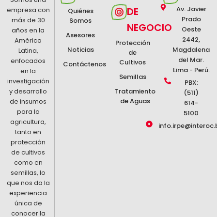
Av. Javier
DE
empresa con
Quiénes
Prado
más de 30
Somos
NEGOCIO
Oeste
años en la
Asesores
2442,
América
Protección
Noticias
Magdalena
Latina,
de
del Mar.
enfocados
Cultivos
Contáctenos
Lima - Perú.
en la
Semillas
investigación
PBX:
y desarrollo
Tratamiento
(511)
de Aguas
de insumos
614-
para la
5100
agricultura,
info.irpe@interoc.
tanto en
protección
de cultivos
como en
semillas, lo
que nos da la
experiencia
única de
conocer la