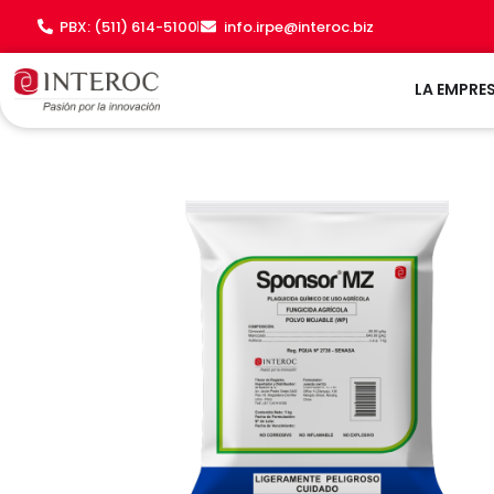
Ir
PBX: (511) 614-5100
info.irpe@interoc.biz
al
contenido
LA EMPRE