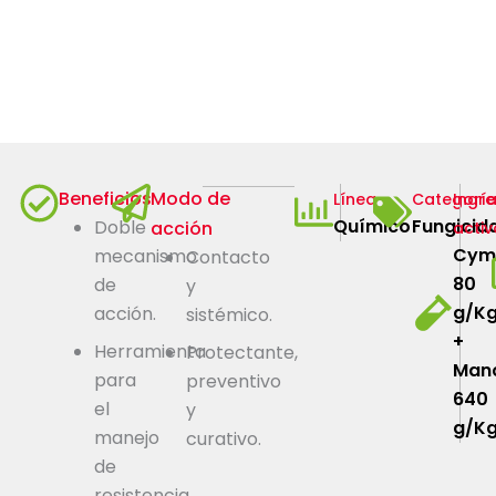
Beneficios
Modo de
Línea
Categorí
Ingre
Químico
Fungicid
Doble
acción
activ
Cymo
mecanismo
Contacto
80
de
y
g/K
acción.
sistémico.
+
Herramienta
Protectante,
Man
para
preventivo
640
el
y
g/K
manejo
curativo.
de
resistencia.