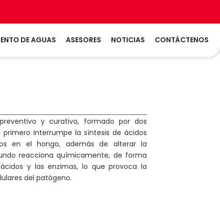
LTIVOS
LAS
ENTO DE AGUAS
ASESORES
NOTICIAS
CONTÁCTENOS
 preventivo y curativo,
formado por dos
El primero
interrumpe la síntesis de ácidos
dos en el hongo, además de alterar la
gundo r
eacciona químicamente, de forma
oácidos y las enzimas, lo que provoca la
lulares del patógeno.