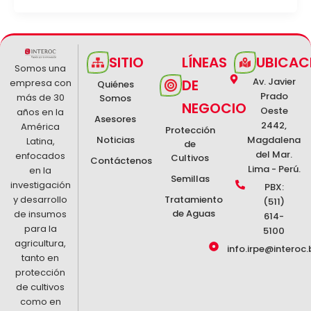
SITIO
LÍNEAS
UBICAC
Somos una
Av. Javier
DE
empresa con
Quiénes
Prado
más de 30
Somos
NEGOCIO
Oeste
años en la
Asesores
2442,
América
Protección
Noticias
Magdalena
Latina,
de
del Mar.
enfocados
Cultivos
Contáctenos
Lima - Perú.
en la
Semillas
investigación
PBX:
y desarrollo
Tratamiento
(511)
de Aguas
de insumos
614-
para la
5100
agricultura,
info.irpe@interoc.
tanto en
protección
de cultivos
como en