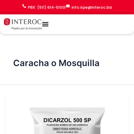
Ir
PBX: (511) 614-5100
info.irpe@interoc.biz
al
contenido
Caracha o Mosquilla