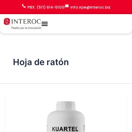
Ir
PBX: (511) 614-5100
info.irpe@interoc.biz
al
contenido
Hoja de ratón