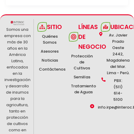
SITIO
LÍNEAS
UBICAC
Somos una
Av. Javier
DE
empresa con
Quiénes
Prado
más de 30
Somos
NEGOCIO
Oeste
años en la
Asesores
2442,
América
Protección
Noticias
Magdalena
Latina,
de
del Mar.
enfocados
Cultivos
Contáctenos
Lima - Perú.
en la
Semillas
investigación
PBX:
y desarrollo
Tratamiento
(511)
de Aguas
de insumos
614-
para la
5100
agricultura,
info.irpe@interoc.
tanto en
protección
de cultivos
como en