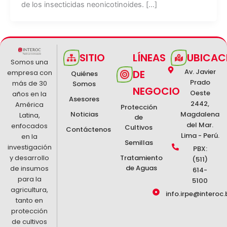
de los insecticidas neonicotinoides. […]
SITIO
LÍNEAS
UBICAC
Somos una
Av. Javier
DE
empresa con
Quiénes
Prado
más de 30
Somos
NEGOCIO
Oeste
años en la
Asesores
2442,
América
Protección
Noticias
Magdalena
Latina,
de
del Mar.
enfocados
Cultivos
Contáctenos
Lima - Perú.
en la
Semillas
investigación
PBX:
y desarrollo
Tratamiento
(511)
de Aguas
de insumos
614-
para la
5100
agricultura,
info.irpe@interoc.
tanto en
protección
de cultivos