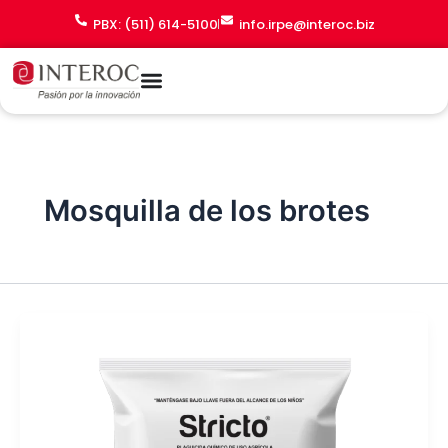
Ir
PBX: (511) 614-5100
info.irpe@interoc.biz
al
contenido
Mosquilla de los brotes