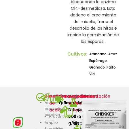
bloqueando la enzima
C14-desmetilasa. Esto
detiene el crecimiento
del micelio, frena el
desarrollo de las hifas e
impide la germinación de
las esporas.
Cultivos:
Arándano
Arroz
Espárrago
Granado
Palto
Vid
Beneficios
Modo
Línea
Categoría
Ingredientes
Tipo
Toxicidad
Presentación
Acción
Químico
Fungicidas
Ligeramente
Bolsa
de
activos
de
preventiva y
peligroso
100
Difenoconazole
acción
Formulación
curativa.
g,
600
Preventivo
Gránulos
y
200
Amplio
g/Kg
dispersables
curativo.
Espectro