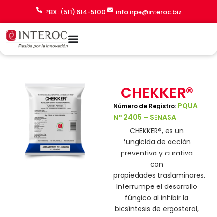
Ir
PBX: (511) 614-5100
info.irpe@interoc.biz
al
contenido
CHEKKER®
PQUA
Número de Registro:
N° 2405 – SENASA
CHEKKER®
,
es un
fungicida de acción
preventiva y curativa
con
propiedades
traslaminares
.
Interrumpe el desarrollo
fúngico al inhibir la
biosíntesis de ergosterol,