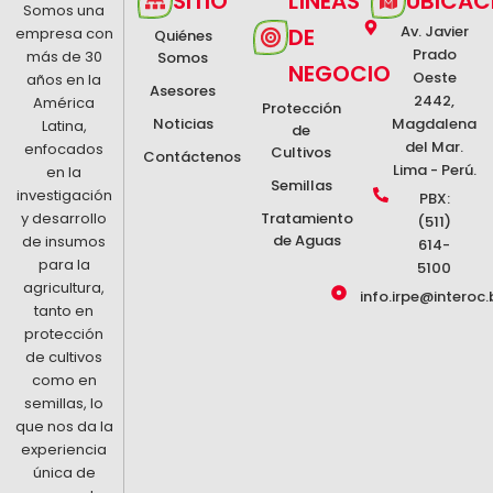
SITIO
LÍNEAS
UBICAC
Somos una
Av. Javier
DE
empresa con
Quiénes
Prado
más de 30
Somos
NEGOCIO
Oeste
años en la
Asesores
2442,
América
Protección
Noticias
Magdalena
Latina,
de
del Mar.
enfocados
Cultivos
Contáctenos
Lima - Perú.
en la
Semillas
investigación
PBX:
y desarrollo
Tratamiento
(511)
de Aguas
de insumos
614-
para la
5100
agricultura,
info.irpe@interoc.
tanto en
protección
de cultivos
como en
semillas, lo
que nos da la
experiencia
única de