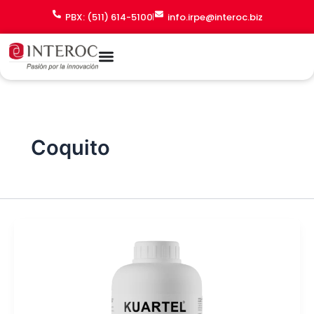
Ir
PBX: (511) 614-5100
info.irpe@interoc.biz
al
contenido
Coquito