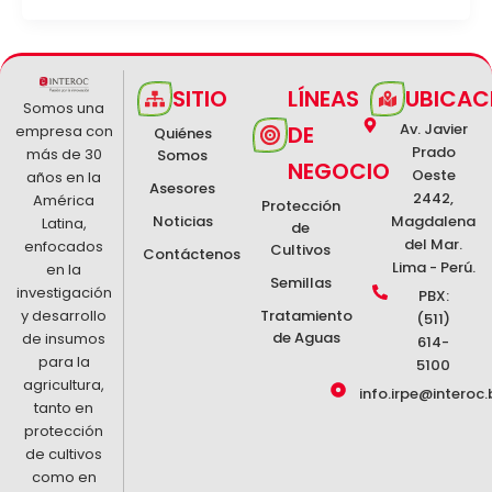
SITIO
LÍNEAS
UBICAC
Somos una
Av. Javier
DE
empresa con
Quiénes
Prado
más de 30
Somos
NEGOCIO
Oeste
años en la
Asesores
2442,
América
Protección
Noticias
Magdalena
Latina,
de
del Mar.
enfocados
Cultivos
Contáctenos
Lima - Perú.
en la
Semillas
investigación
PBX:
y desarrollo
Tratamiento
(511)
de Aguas
de insumos
614-
para la
5100
agricultura,
info.irpe@interoc.
tanto en
protección
de cultivos
como en