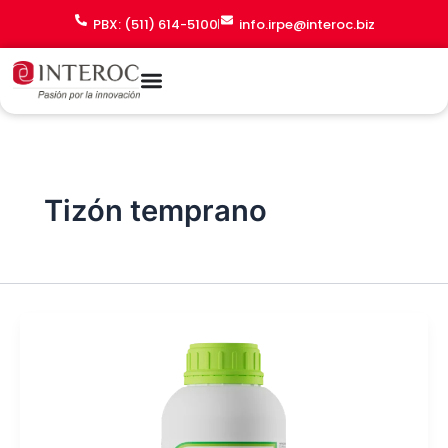
Ir
PBX: (511) 614-5100
info.irpe@interoc.biz
al
contenido
Tizón temprano