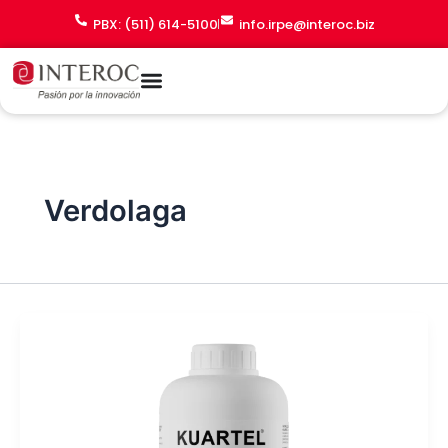
Ir
PBX: (511) 614-5100
info.irpe@interoc.biz
al
contenido
Verdolaga