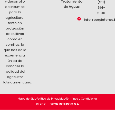
y desarrollo
Tratamiento
(511)
de Aguas
de insumos
614-
para la
5100
agricultura,
info.irpe@interoc.
tanto en
protección
de cultivos
como en
semillas, lo
que nos da la
experiencia
única de
conocer la
realidad del
agricultor
latinoamericano.
Mapa de Sitio
Política de Privacidad
Términos y Condiciones
© 2021 – 2026 INTEROC S.A