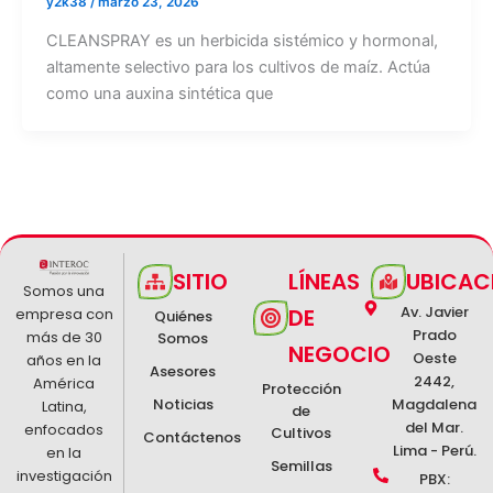
y2k38
/
marzo 23, 2026
CLEANSPRAY es un herbicida sistémico y hormonal,
altamente selectivo para los cultivos de maíz. Actúa
como una auxina sintética que
SITIO
LÍNEAS
UBICAC
Somos una
Av. Javier
DE
empresa con
Quiénes
Prado
más de 30
Somos
NEGOCIO
Oeste
años en la
Asesores
2442,
América
Protección
Noticias
Magdalena
Latina,
de
del Mar.
enfocados
Cultivos
Contáctenos
Lima - Perú.
en la
Semillas
investigación
PBX: